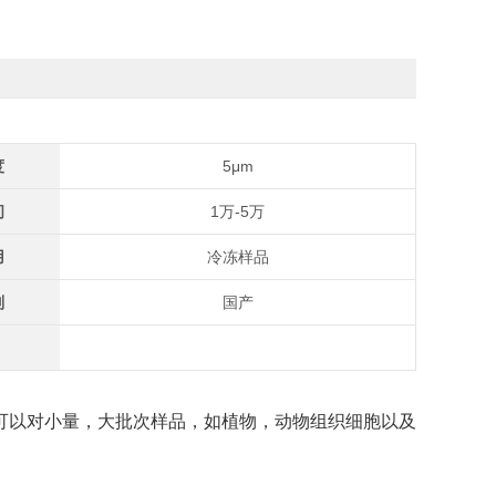
度
5μm
间
1万-5万
用
冷冻样品
别
国产
可以对小量，大批次样品，如植物，动物组织细胞以及