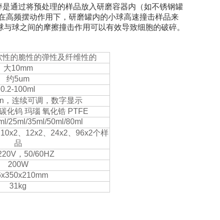
粉碎是通过将预处理的样品放入研磨容器内（如不锈钢罐
，在高频摆动作用下，研磨罐内的小球高速撞击样品来
球与球之间的摩擦撞击作用可以有效导致细胞的破碎。
软性的脆性的弹性及纤维性的
大
10mm
约
5um
0.2-100ml
in
，连续可调，数字显示
碳化钨
玛瑙
氧化锆
PTFE
ml/25ml/35ml/50ml/80ml
、
10x2
、
12x2
、
24x2
、
96x2
个样
品
220V
，
50/60HZ
200W
6x350x210mm
31kg