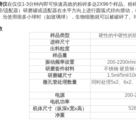
磨仪
在仅仅1-3分钟内即可快速高效的粉碎多达2X96个样品。
管/适配器）研磨罐或适配器在水平方向上进行圆弧式径向摆动
。当使用很多小球时（如玻璃球），生物细胞就可以被破碎了。
数
样品类型
硬性的中硬性的
进样尺寸
出料粒度
样品量
振动频率设置
200-2200r/m
研磨套件材料
不锈钢
硬质钢
1.5ml/5ml/10
研磨罐尺寸
微孔管处理数量
同时处理
5x2
、
6x2
电源
200-
电机功率
52
机体尺寸（纵深
x
宽
x
高）
净重