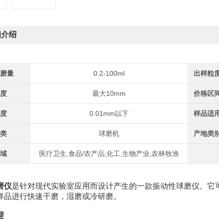
细介绍
研磨量
0.2-100ml
出样粒
粒度
最大10mm
价格区
粒度
0.01mm以下
样品适
种类
球磨机
产地类
领域
医疗卫生,食品/农产品,化工,生物产业,农林牧渔
磨仪
是针对现代实验室应用而设计产生的一款振动性球磨仪。它
样品进行快速干磨，湿磨或冷研磨。
理