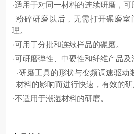
·
适用于
对
同一材料的
连续
研磨，可
粉碎研
磨以后，无需打开
碾
磨室
理。
·
可用于分批和连续样品的碾磨
。
·
可
研
磨弹性、中硬性和纤维产品及
·
研
磨工具的形状与变频调速驱动
材料的影响而进行快速，有效的
研
·
不适用于潮湿材料的研磨。