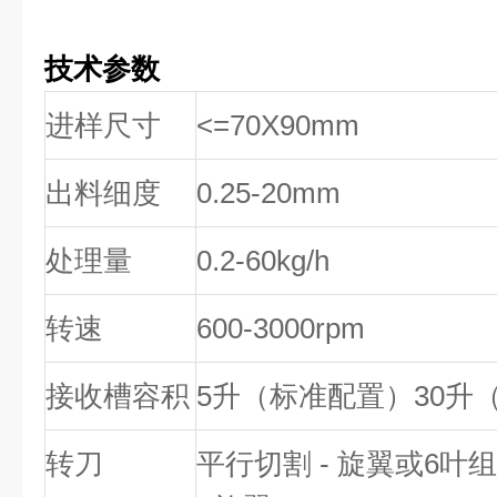
技术参数
进样尺寸
<=70X90mm
出料细度
0.25-20mm
处理量
0.2-60kg/h
转速
600-3000rpm
接收槽容积
5
升（标准配置）
30
升
转刀
平行切割
-
旋翼或
6
叶组