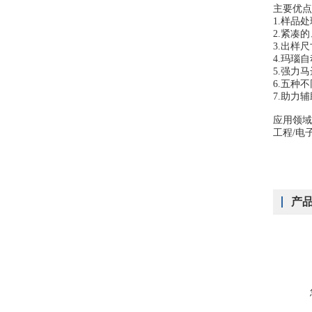
主要优点
1.样品
2.紧凑
3.出样尺寸
4.玛瑙
5.强力马
6.五种
7.助力
应用领域
工程/电
产