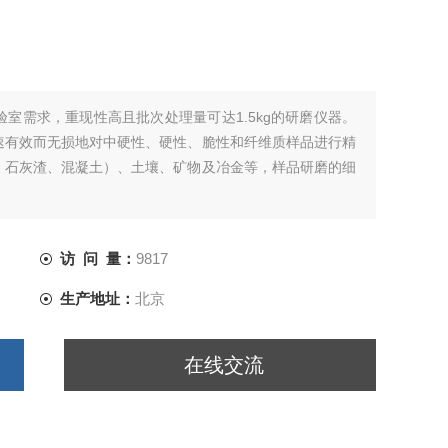
室需求，重现性高且批次处理量可达1.5kg的研磨仪器。
速有效而无损地对中硬性、硬性、脆性和纤维质样品进行精
、石灰渣、混凝土）、土壤、矿物及冶金等，样品研磨的细
访 问 量：
9817
生产地址：
北京
在线交流