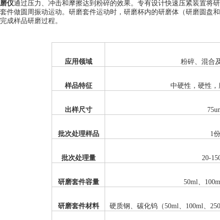
通过压力、冲击和摩擦达到粉碎的效果。专有设计快速压紧装置将研
磨仪
套件做圆周振动运动。研磨套件运动时，研磨杯内的研磨体（研磨圆盘和
完成样品研磨过程。
应用领域
粉碎、混合
样品特征
中硬性，硬性，
出样尺寸
75u
批次处理样品
1
批次处理量
20-15
研磨套件容量
50ml、100m
研磨套件材料
硬质钢、碳化钨（50ml、
100ml
、
25