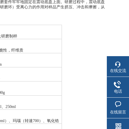
磨套件牢牢地固定在震动底盘上面。研磨过程中，震动底盘
研磨环）受离心力的作用对样品产生挤压、冲击和摩擦，从
及研磨制样
脆性，纤维质
m
在线交流
份
电话
00g
l、250ml
在线留言
0ml
）、玛瑙（转速700）、氧化锆