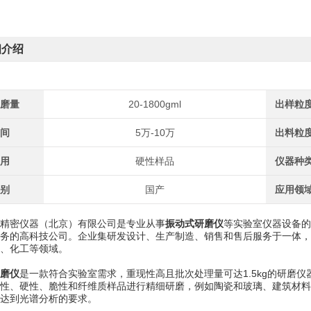
细介绍
研磨量
20-1800gml
出样粒
区间
5万-10万
出料粒
适用
硬性样品
仪器种
类别
国产
应用领
精密仪器（北京）有限公司是专业从事
振动式研磨仪
等实验室仪器设备的
务的高科技公司。企业集研发设计、生产制造、销售和售后服务于一体，
、化工等领域。
磨仪
是一款符合实验室需求，重现性高且批次处理量可达1.5kg的研磨
性、硬性、脆性和纤维质样品进行精细研磨，例如陶瓷和玻璃、建筑材料
达到光谱分析的要求。