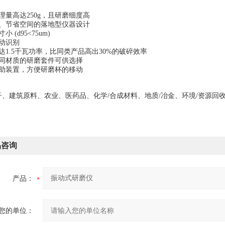
处理量高达250g，且研磨细度高
的、节省空间的落地型仪器设计
小 (d95<75um)
自动识别
达1.5
千瓦功率，比同类产品高出30%的破碎效率
不同材质的研磨套件可供选择
辅助装置，方便研磨杯的移动
子、建筑原料、农业、医药品、化学
/
合成材料、地质
/
冶金、环境
/
资源回收
品咨询
产品：
您的单位：