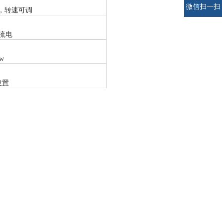
微信扫一扫
pm，转速可调
流电
kw
设置