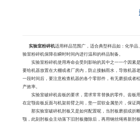
实验室粉碎机
适用样品范围广，适合典型样品如：化学品
验室粉碎机保障在瞬时时间内进行温和的样品制备。
实验室粉碎机使用寿命会受到影响的其中之一一个因素是环
要给机器放置在大棚或者厂房内，防止接触雨水，导致机器
一段时间后，要注意检查机器的各个零部件，有无磨损或者
产效率。
实验室破碎机齿板的要求，需求常常替换的零件。齿板用螺
在定颚齿板反面与机架前臂之间，垫一层软金属垫片，保证
那实验室破碎机肘板又是如何配置呢，当肘板磨损或折断后
颚，此刻肘板会主动落下旧肘板撤除后，再用钢丝绳将新肘