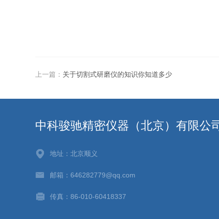
上一篇：
关于切割式研磨仪的知识你知道多少
中科骏驰精密仪器（北京）有限公
地址：北京顺义
邮箱：646282779@qq.com
传真：86-010-60418337