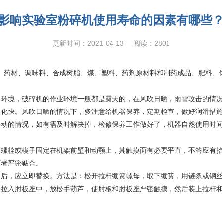
影响实验室粉碎机使用寿命的因素有哪些
更新时间：2021-04-13
阅读：2801
、药材、调味料、合成树脂、煤、塑料、药剂原材料和制药成品、肥料、
境，破碎机的作业环境一般都是露天的，在风吹日晒，雨雪攻击的情况
老化快。风吹日晒的情况下，多注意给机器保养，定期检查，做好润滑措
松动的情况，如有需及时解决掉，检修保养工作做好了，机器自然使用时
栓或楔子固定在机架前壁和动颚上，其触摸面有必要平直，不答应有抬
两者严密贴合。
，应立即替换。方法是：松开拉杆绷簧螺母，取下绷簧，用链条或钢丝
板拉入肘板座中，放松手葫芦，使肘板和肘板座严密触摸，然后装上拉杆