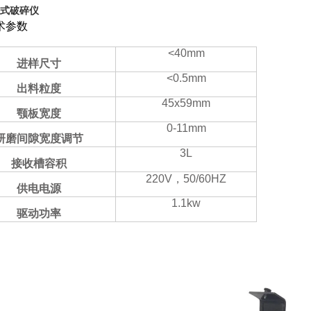
式破碎仪
术参数
<40mm
进样尺寸
<0.5mm
出料粒度
45x59mm
颚板宽度
0-11mm
研磨间隙宽度调节
3L
接收槽容积
220V
，
50/60HZ
供电电源
1.1kw
驱动功率