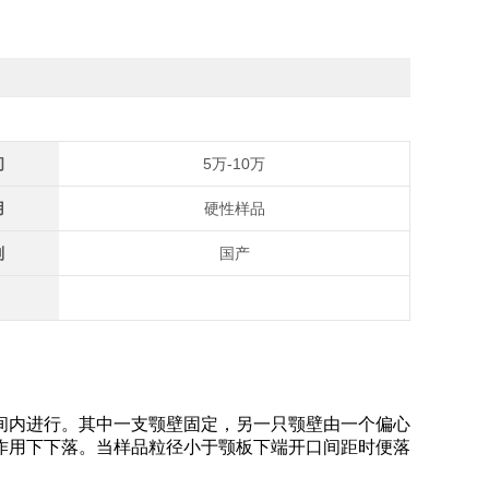
间
5万-10万
用
硬性样品
别
国产
间内进行。其中一支颚壁固定，另一只颚壁由一个偏心
作用下下落。当样品粒径小于颚板下端开口间距时便落