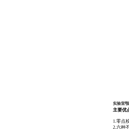
实验室颚
主要优
1.
零点
2.
六种