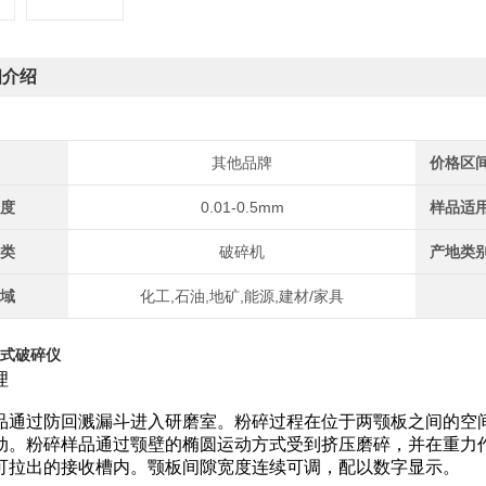
细介绍
其他品牌
价格区
粒度
0.01-0.5mm
样品适
种类
破碎机
产地类
领域
化工,石油,地矿,能源,建材/家具
式破碎仪
理
品通过防回溅漏斗进入研磨室。粉碎过程在位于两颚板之间的空
动。粉碎样品通过颚壁的椭圆运动方式受到挤压磨碎，并在重力
可拉出的接收槽内。颚板间隙宽度连续可调，配以数字显示。