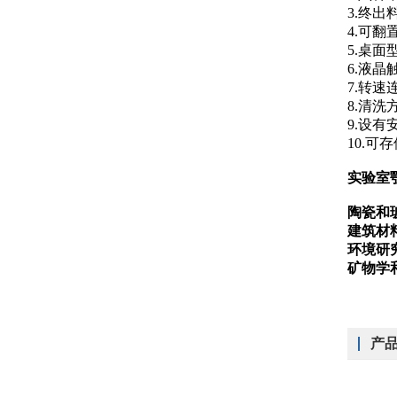
3.
终出
4.
可翻
5.桌
6.液
7.转
8.清
9.设
10.
实验室
陶瓷和
建筑材
环境研
矿物学
产