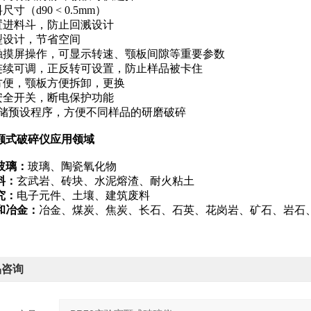
料尺寸（
d90 < 0.5mm
）
置进料斗，防止回溅设计
面型设计，节省空间
晶触摸屏操作，可显示转速、颚板间隙等重要参数
速连续可调，正反转可设置，防止样品被卡住
洗方便，颚板方便拆卸，更换
有安全开关，断电保护功能
可存储预设程序，方便不同样品的研磨破碎
颚式破碎仪应用领域
玻璃：
玻璃、陶瓷氧化物
料：
玄武岩、砖块、水泥熔渣、耐火粘土
究：
电子元件、土壤、建筑废料
和冶金：
冶金、煤炭、焦炭、长石、石英、花岗岩、矿石、岩石
品咨询