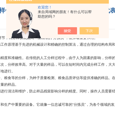
欢迎您！
样仪的工作原理与行业应用：提升数据代
来自局域网的朋友！有什么可以帮
助您的吗？
更新时间：2025-11-28
阅读：584
，而分样仪就如同一位精准的“分拣员”，发挥着重要作用。
作原理基于先进的机械设计和精确的控制算法，通过合理的结构布局和
的精度和准确性。在传统的人工分样过程中，由于人为因素的影响，分样
其次，分样效率高。对于大量的样品，可以在短时间内完成分样工作，大
序地进行。
粮食等的分样，为种子质量检测、粮食品质评估等提供准确的样品。在
质量的样品。
行清洁和维护，防止样品残留影响分样的精度。同时，操作人员需要经
生产中重要的设备。它就像一位忠诚可靠的“分拣员”，为各个领域的发