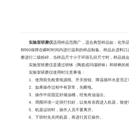
实验室研磨仪
适用样品范围广，适合典型样品如：化学
BR60保障在瞬时时间内进行温和的样品制备。样品从进料
擦进行二级粉碎，当样品尺寸小于环筛孔径尺寸时，样品就会
实验室研磨仪是通过研钵（陶瓷或玛瑙研钵）和研棒的相对
实验室研磨仪使用时注意事项：
1、使用前先检查电源线、开关按钮、降温循环水是否正
2、如果操作过程中有异常，先断电。
3、操作中应固定好储油桶，经免有油溢出。
4、周围环境一定得打扫好，以免有东西进入机器，致使
5、机器运转时，操作人员不要离开。
6、下班时先关闭机器，再进行其它操作。