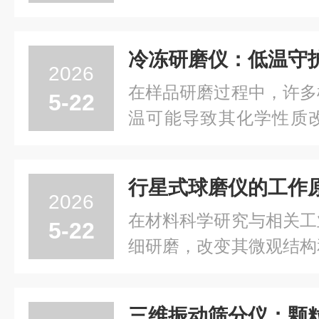
领域，用于粉碎、研磨、
上众多的实验室球磨仪品
成为科研工作者和实验室
2026
科骏驰精密仪器在这一...
在样品研磨过程中，许多
5-22
温可能导致其化学性质
题。冷冻研磨仪，如同一
低温环境下对样品进行研
行星式球磨仪的工作
特性。冷冻研磨仪的工作
2026
械研磨技术。它通常配...
在材料科学研究与相关工
5-22
细研磨，改变其微观结构
提升产品质量的重要手段
位“微观塑造师”，通过
三维振动筛分仪：颗粒