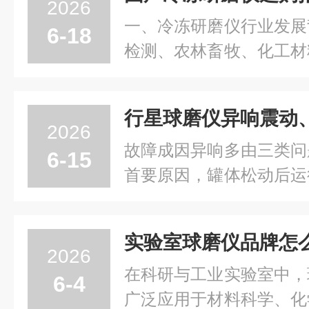
2026
一、冷冻研磨仪行业发展
6-18
检测、农林畜牧、化工材
的科研与检测技术不断升
节的标准化、精细化、高
研磨作为实验检测的基础
2026
整性、均匀度直接影响...
故障成因异响多由三类问
6-15
首要原因，罐体松动后运
擦声；齿轮与轴承缺油磨
件间隙增大，发出刺耳异
量，碎片在罐内无序撞击
2026
衡失衡的核心在于对称...
在科研与工业实验室中，
6-4
广泛应用于材料科学、化