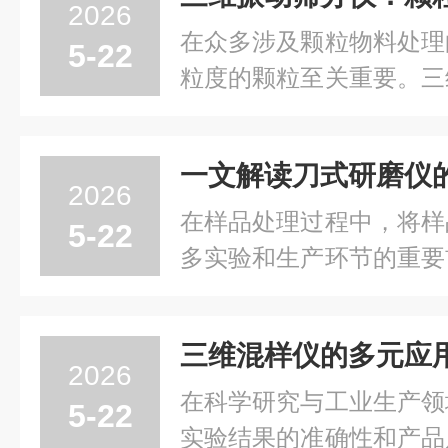
面塑造材料的特性。行星
2026
行星运动模式。它通...
在众多涉及颗粒物料处理
5-22
粒度的颗粒至关重要。三
特的筛分原理和高效的工
粒物料进行分离，确保产
一文解读刀式研磨仪
振动筛分仪的工作原理基
2026
特殊的激振器产生水平...
在样品处理过程中，将样
5-22
多实验和生产环节的重要
一把锋利的“利刃先锋”
力，满足了众多领域对样
三维混样仪的多元应
研磨仪的工作核心是高速
2026
常由高强度、耐磨的材...
在科学研究与工业生产领
5-22
实验结果的准确性和产品