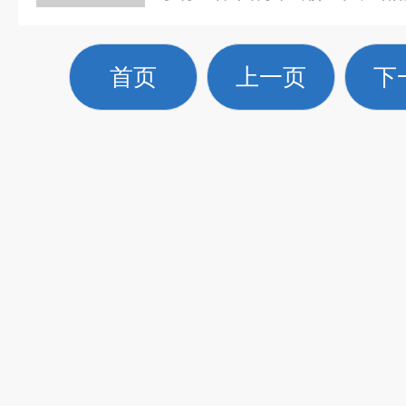
三维混样仪在多个维度上
合物。三维混样仪的设计
首页
上一页
下
它摒弃了传统混样设备单
品容器在空间中同时进...